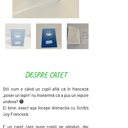
DESPRE CAIET
Știi cum e când un copil află că în franceză 
„poser un lapin” nu înseamnă că a pus un iepure 
undeva? 😄
Ei bine, exact așa începe distracția cu Scrib’s 
Joy Franceză.
E un caiet care pune copiii pe gânduri, dar 