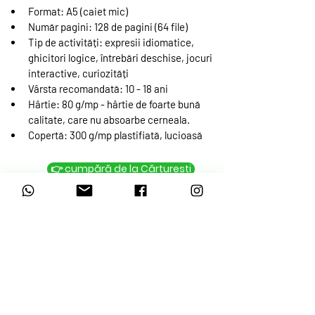
Format: A5
 (caiet mic)
Număr pagini: 
128 de pagini (64 file)
Tip de activități: 
expresii idiomatice, 
ghicitori logice, întrebări deschise, jocuri 
interactive, curiozități 
Vârsta recomandată: 
10 - 18 ani
Hârtie: 
80 g/mp - hârtie de foarte bună 
calitate, care nu absoarbe cerneala.
Copertă: 
300 g/mp plastifiată, lucioasă
​👉 cumpără de la Cărturești
vezi și alte caiete
👇