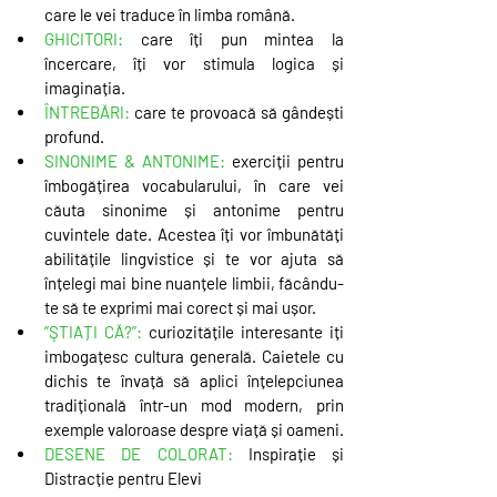
care le vei traduce în limba română.
GHICITORI: 
care îți pun mintea la 
încercare, îți vor stimula logica și 
imaginația.
ÎNTREBĂRI: 
care te provoacă să gândești 
profund.
SINONIME & ANTONIME: 
exerciții pentru 
îmbogățirea vocabularului, în care vei 
căuta sinonime și antonime pentru 
cuvintele date. Acestea îți vor îmbunătăți 
abilitățile lingvistice și te vor ajuta să 
înțelegi mai bine nuanțele limbii, făcându-
te să te exprimi mai corect și mai ușor.
”ŞTIAȚI CĂ?”:
 curiozitățile interesante iți 
imbogațesc cultura generală. Caietele cu 
dichis te învață să aplici înțelepciunea 
tradițională într-un mod modern, prin 
exemple valoroase despre viață și oameni.
DESENE DE COLORAT
: 
Inspirație și 
Distracție pentru Elevi