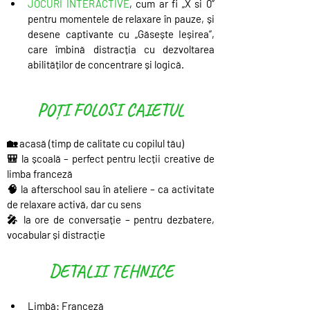
JOCURI INTERACTIVE
, cum ar fi „X si 0” 
pentru momentele de relaxare în pauze, și 
desene captivante cu „Găsește Ieșirea”, 
care îmbină distracția cu dezvoltarea 
abilităților de concentrare și logică.
POȚI FOLOSI CAIETUL
🏡 acasă (timp de calitate cu copilul tău)
🎒 la școală – perfect pentru lecții creative de 
limba franceză
🧠 la afterschool sau în ateliere – ca activitate 
de relaxare activă, dar cu sens
🎤 la ore de conversație – pentru dezbatere, 
vocabular și distracție
DETALII TEHNICE
Limbă: 
Franceză