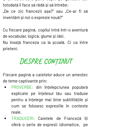
totodată îi face să râdă și să întrebe:
„De ce zic francezii așa?” sau „Ce-ar fi să 
inventăm și noi o expresie nouă?”
Cu fiecare pagină, copilul intră într-o aventură 
de vocabular, logică, glume și idei.
Nu învață franceza ca la școală. Ci ca între 
prieteni.
DESPRE CONȚINUT
Fiecare pagină a caietelor aduce un amestec 
de teme captivante prin:
PROVERBE: 
din înțelepciunea populară 
explicate pe înțelesul tău sau traduse 
pentru a înțelege mai bine subtilitățile și 
cum se folosesc expresiile în contexte 
reale.
TRADUCERI: 
Caietele de Franceză îți 
oferă o serie de expresii idiomatice,  pe 