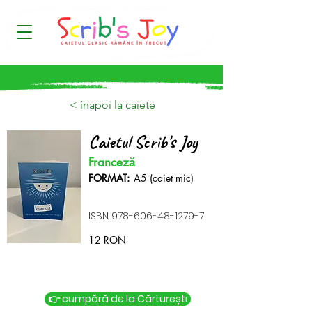
< înapoi la caiete
Caietul Scrib's Joy
Franceză
FORMAT:
A5 (caiet mic)
ISBN
978-606-48-1279-7
12 RON
​👉 cumpără de la Cărturești